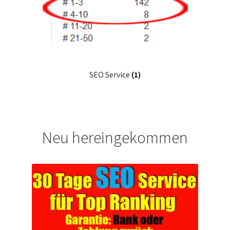
SEO Darmstadt
SEO Service
Shop
SEO Service
(1)
Style Guide
Versandarten
Neu hereingekommen
Von Null auf 142 Platz eins Rankings
Warenkorb
What Our Client’s Say?
Widerrufsbelehrung