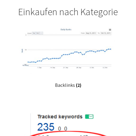
Impressum
Einkaufen nach Kategorie
Kasse
Make Lead generating website for your company using
Builders Landing Page.
Mein Konto
Our Projects
Backlinks
(2)
Sample Page
Sample Page
Sample Page