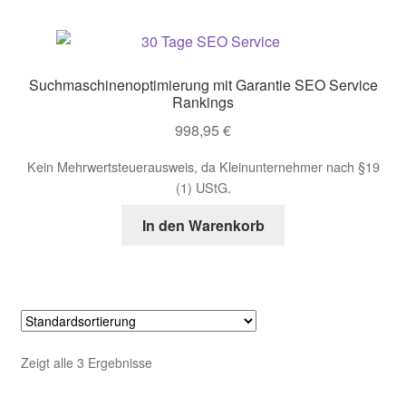
SEO Darmstadt
SEO Service
Suchmaschinenoptimierung mit Garantie SEO Service
Rankings
Shop
998,95
€
Style Guide
Kein Mehrwertsteuerausweis, da Kleinunternehmer nach §19
(1) UStG.
Versandarten
In den Warenkorb
Von Null auf 142 Platz eins Rankings
Warenkorb
What Our Client’s Say?
Zeigt alle 3 Ergebnisse
Widerrufsbelehrung