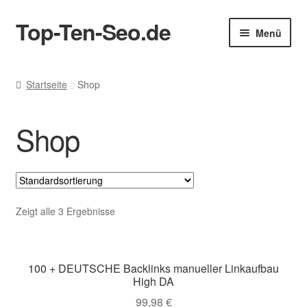
Top-Ten-Seo.de
Zur
Zum
Menü
Navigation
Inhalt
springen
springen
Startseite
Startseite
Shop
AGB
Shop
Blog
Datenschutz
Datenschutzerklärung
Zeigt alle 3 Ergebnisse
Echtheit von Bewertungen
100 + DEUTSCHE Backlinks manueller Linkaufbau
High DA
Erhalten Sie ein GRATIS SEO Audit!
99,98
€