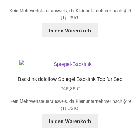
Impressum
Kein Mehrwertsteuerausweis, da Kleinunternehmer nach §19
(1) UStG.
Kasse
In den Warenkorb
Make Lead generating website for your company using
Builders Landing Page.
Mein Konto
Backlink dofollow Spiegel Backlink Top für Seo
Our Projects
249,89
€
Sample Page
Kein Mehrwertsteuerausweis, da Kleinunternehmer nach §19
(1) UStG.
Sample Page
In den Warenkorb
Sample Page