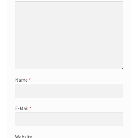
SEO Darmstadt
SEO Service
Shop
Style Guide
Versandarten
Name
*
Von Null auf 142 Platz eins Rankings
Warenkorb
E-Mail
*
What Our Client’s Say?
Widerrufsbelehrung
Website