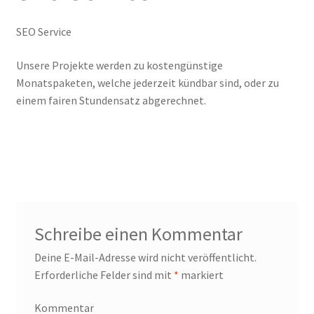
Impressum
SEO Service
Kasse
Unsere Projekte werden zu kostengünstige
Monatspaketen, welche jederzeit kündbar sind, oder zu
Make Lead generating website for your company using
einem fairen Stundensatz abgerechnet.
Builders Landing Page.
Mein Konto
Our Projects
Sample Page
Schreibe einen Kommentar
Sample Page
Deine E-Mail-Adresse wird nicht veröffentlicht.
Erforderliche Felder sind mit
*
markiert
Sample Page
Kommentar