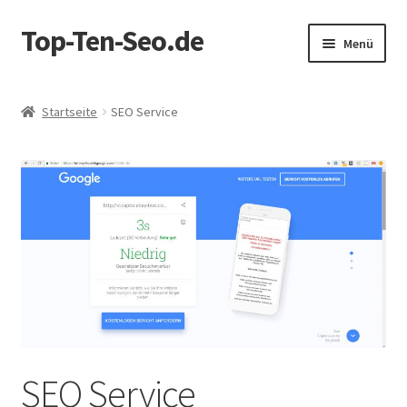
Top-Ten-Seo.de
Zur
Zum
Menü
Navigation
Inhalt
springen
springen
Startseite
Startseite
SEO Service
AGB
Blog
Datenschutz
Datenschutzerklärung
Echtheit von Bewertungen
Erhalten Sie ein GRATIS SEO Audit!
SEO Service