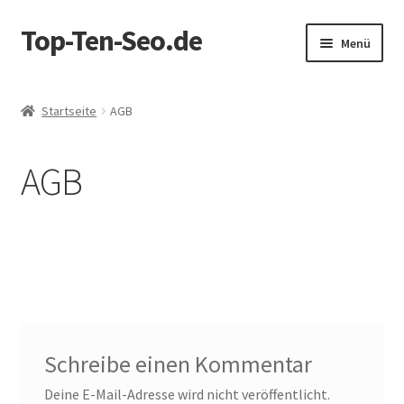
Top-Ten-Seo.de
Zur
Zum
Menü
Navigation
Inhalt
springen
springen
Startseite
Startseite
AGB
AGB
AGB
Blog
Datenschutz
Datenschutzerklärung
Echtheit von Bewertungen
Schreibe einen Kommentar
Erhalten Sie ein GRATIS SEO Audit!
Deine E-Mail-Adresse wird nicht veröffentlicht.