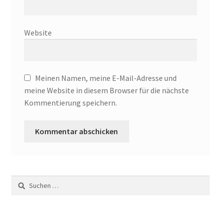
SEO Darmstadt
Website
SEO Service
Shop
Meinen Namen, meine E-Mail-Adresse und
Style Guide
meine Website in diesem Browser für die nächste
Kommentierung speichern.
Versandarten
Von Null auf 142 Platz eins Rankings
Warenkorb
Suche
nach:
What Our Client’s Say?
Widerrufsbelehrung