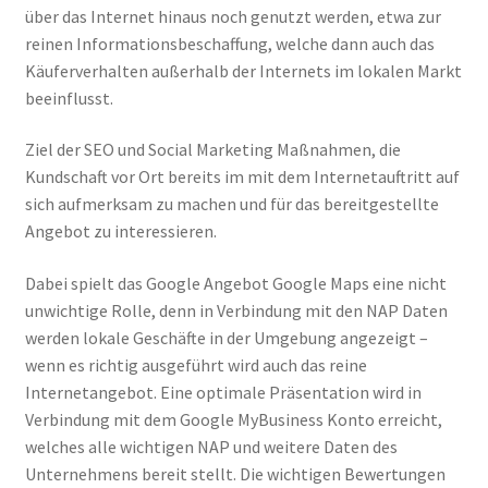
über das Internet hinaus noch genutzt werden, etwa zur
SEO Darmstadt
reinen Informationsbeschaffung, welche dann auch das
Käuferverhalten außerhalb der Internets im lokalen Markt
SEO Service
beeinflusst.
Shop
Ziel der SEO und Social Marketing Maßnahmen, die
Kundschaft vor Ort bereits im mit dem Internetauftritt auf
Style Guide
sich aufmerksam zu machen und für das bereitgestellte
Angebot zu interessieren.
Versandarten
Dabei spielt das Google Angebot Google Maps eine nicht
Von Null auf 142 Platz eins Rankings
unwichtige Rolle, denn in Verbindung mit den NAP Daten
werden lokale Geschäfte in der Umgebung angezeigt –
wenn es richtig ausgeführt wird auch das reine
Warenkorb
Internetangebot. Eine optimale Präsentation wird in
Verbindung mit dem Google MyBusiness Konto erreicht,
What Our Client’s Say?
welches alle wichtigen NAP und weitere Daten des
Unternehmens bereit stellt. Die wichtigen Bewertungen
Widerrufsbelehrung