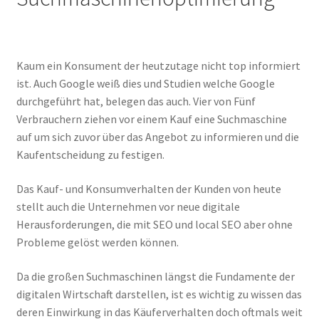
Impressum
Kasse
Kaum ein Konsument der heutzutage nicht top informiert
ist. Auch Google weiß dies und Studien welche Google
Make Lead generating website for your company using
durchgeführt hat, belegen das auch. Vier von Fünf
Builders Landing Page.
Verbrauchern ziehen vor einem Kauf eine Suchmaschine
auf um sich zuvor über das Angebot zu informieren und die
Mein Konto
Kaufentscheidung zu festigen.
Our Projects
Das Kauf- und Konsumverhalten der Kunden von heute
stellt auch die Unternehmen vor neue digitale
Sample Page
Herausforderungen, die mit SEO und local SEO aber ohne
Probleme gelöst werden können.
Sample Page
Da die großen Suchmaschinen längst die Fundamente der
digitalen Wirtschaft darstellen, ist es wichtig zu wissen das
Sample Page
deren Einwirkung in das Käuferverhalten doch oftmals weit