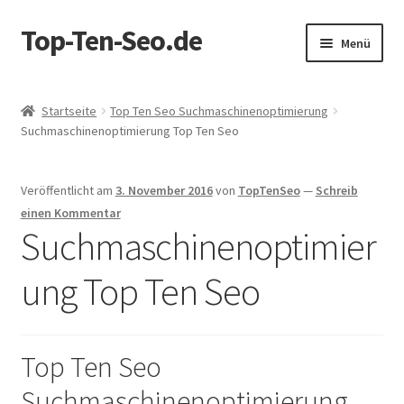
Top-Ten-Seo.de
Zur
Zum
Menü
Navigation
Inhalt
springen
springen
Startseite
Startseite
Top Ten Seo Suchmaschinenoptimierung
Suchmaschinenoptimierung Top Ten Seo
AGB
Blog
Veröffentlicht am
3. November 2016
von
TopTenSeo
—
Schreib
einen Kommentar
Datenschutz
Suchmaschinenoptimier
ung Top Ten Seo
Datenschutzerklärung
Echtheit von Bewertungen
Top Ten Seo
Erhalten Sie ein GRATIS SEO Audit!
Suchmaschinenoptimierung