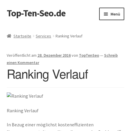
Top-Ten-Seo.de
Zur
Zum
Menü
Navigation
Inhalt
springen
springen
Startseite
Startseite
Services
Ranking Verlauf
AGB
Veröffentlicht am
28. Dezember 2016
von
TopTenSeo
—
Schreib
Blog
einen Kommentar
Ranking Verlauf
Datenschutz
Datenschutzerklärung
Echtheit von Bewertungen
Ranking Verlauf
Erhalten Sie ein GRATIS SEO Audit!
In Bezug einer möglichst kosteneffizienten