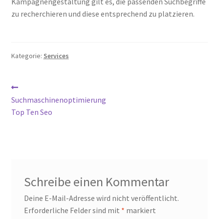
Kampagnengestaltung gilt es, die passenden Suchbegriffe
Impressum
zu recherchieren und diese entsprechend zu platzieren.
Kasse
Kategorie:
Services
Make Lead generating website for your company using
Builders Landing Page.
Beitrags-
Vorheriger
Mein Konto
Beitrag:
Suchmaschinenoptimierung
Navigation
Top Ten Seo
Our Projects
Sample Page
Sample Page
Schreibe einen Kommentar
Deine E-Mail-Adresse wird nicht veröffentlicht.
Sample Page
Erforderliche Felder sind mit
*
markiert