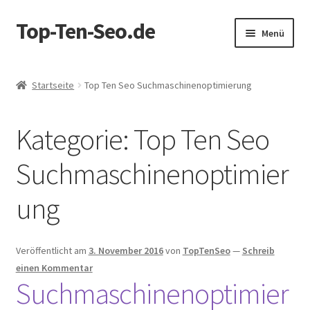
Top-Ten-Seo.de
Zur
Zum
Menü
Navigation
Inhalt
springen
springen
Startseite
Startseite
Top Ten Seo Suchmaschinenoptimierung
AGB
Kategorie:
Top Ten Seo
Blog
Suchmaschinenoptimier
Datenschutz
ung
Datenschutzerklärung
Echtheit von Bewertungen
Veröffentlicht am
3. November 2016
von
TopTenSeo
—
Schreib
einen Kommentar
Suchmaschinenoptimier
Erhalten Sie ein GRATIS SEO Audit!