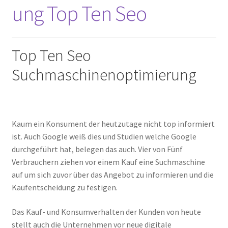
ung Top Ten Seo
Impressum
Kasse
Top Ten Seo
Make Lead generating website for your company using
Suchmaschinenoptimierung
Builders Landing Page.
Mein Konto
Kaum ein Konsument der heutzutage nicht top informiert
Our Projects
ist. Auch Google weiß dies und Studien welche Google
durchgeführt hat, belegen das auch. Vier von Fünf
Sample Page
Verbrauchern ziehen vor einem Kauf eine Suchmaschine
auf um sich zuvor über das Angebot zu informieren und die
Sample Page
Kaufentscheidung zu festigen.
Sample Page
Das Kauf- und Konsumverhalten der Kunden von heute
stellt auch die Unternehmen vor neue digitale