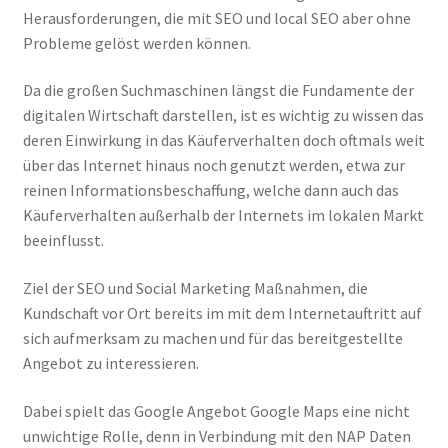
Herausforderungen, die mit SEO und local SEO aber ohne
SEO Darmstadt
Probleme gelöst werden können.
SEO Service
Da die großen Suchmaschinen längst die Fundamente der
digitalen Wirtschaft darstellen, ist es wichtig zu wissen das
Shop
deren Einwirkung in das Käuferverhalten doch oftmals weit
über das Internet hinaus noch genutzt werden, etwa zur
Style Guide
reinen Informationsbeschaffung, welche dann auch das
Käuferverhalten außerhalb der Internets im lokalen Markt
Versandarten
beeinflusst.
Von Null auf 142 Platz eins Rankings
Ziel der SEO und Social Marketing Maßnahmen, die
Kundschaft vor Ort bereits im mit dem Internetauftritt auf
Warenkorb
sich aufmerksam zu machen und für das bereitgestellte
Angebot zu interessieren.
What Our Client’s Say?
Dabei spielt das Google Angebot Google Maps eine nicht
unwichtige Rolle, denn in Verbindung mit den NAP Daten
Widerrufsbelehrung